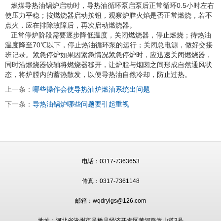
燃煤导热油锅炉启动时，导热油循环泵启泵后正常循环0.5小时左右
使压力平稳；按燃烧器启动按钮，观察炉膛火焰是否正常燃烧，若不
点火，应在排除故障后，再次启动燃烧器。
正常停炉阶段需要逐步降低温度，关闭燃烧器，停止燃烧；待热油
温度降至70℃以下，停止热油循环泵的运行；关闭总电源，做好交接
班记录。紧急停炉如果因紧急情况紧急停炉时，应迅速关闭燃烧器，
同时沿燃烧器铰轴将燃烧器移开，让炉膛与烟囱之间形成自然通风状
态，将炉膛内的蓄热散发，以便导热油自然冷却，防止过热。
上一条：
哪些操作会使导热油炉燃油系统出问题
下一条：
导热油锅炉哪些问题要引起重视
电话：0317-7363653
传真：0317-7361148
邮箱：wqdrylgs@126.com
地址：河北省沧州市吴桥县经济开发区黄河路嵩山道3号