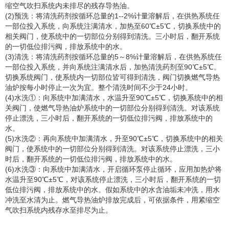
缩空气吹扫系统内未排尽的残存导热油。
(2)预洗：将清洗药剂按循环总量的1--2%计量溶解后，在供热系统任
一部位投入系统，向系统注满清水，加热至60℃±5℃，切换系统中的
相关阀门，使系统中的一切部位分别得到清洗。三小时后，翻开系统
的一切低位排污阀，排放系统中的水。
(3)清洗：将清洗药剂按循环总量的5～8%计量溶解后，在供热系统任
一部位投入系统，并向系统注满清水后，加热清洗药剂至90℃±5℃。
切换系统阀门，使系统内一切部位皆可得到清洗，阀门切换燃气导热
油炉按每小时停止一次为宜。整个清洗时间不少于24小时。
(4)水洗①：向系统中加满清水，水温升至90℃±5℃，切换系统中的相
关阀门，使燃气导热油炉系统中的一切部位分别得到清洗。对该系统
停止漂洗，三小时后，翻开系统的一切低位排污阀，排放系统中的
水。
(5)水洗②：再向系统中加满清水，升至90℃±5℃，切换系统中的相关
阀门，使系统中的一切部位分别得到清洗。对该系统停止漂洗，三小
时后，翻开系统的一切低位排污阀，排放系统中的水。
(6)水洗③：向系统中加满清水，开启循环泵停止循环，应用加热炉将
水温升至90℃±5℃，对该系统停止漂洗，三小时后，翻开系统的一切
低位排污阀，排放系统中的水。假如系统中的水含油垢未冲洗，用水
冲洗至水清为止。燃气导热油炉排放完成后，可依据条件，用紧缩空
气吹扫系统内残存水至排尽为止。