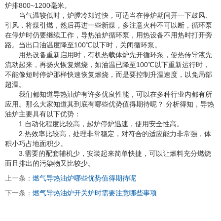
炉排800~1200毫米。
当气温较低时，炉膛冷却过快，可适当在停炉期间开一下鼓风、
引风，将煤引燃，然后再进一些新煤，多注意火种不可以断，循环泵
在停炉时仍要继续工作，导热油炉循环泵，用热设备不用热时打开旁
路。当出口油温度降至100℃以下时，关闭循环泵。
用热设备重新启用时，有机热载体炉先开循环泵，使热传导液先
流动起来，再扬火恢复燃烧，如油温已降至100℃以下重新运行时，
不能像短时停炉那样快速恢复燃烧，而是要控制升温速度，以免局部
超温。
我们都知道导热油炉有许多优良性能，可以在多种行业内都有所
应用。那么大家知道其到底有哪些优势值得期待呢？ 分析得知，导热
油炉主要具有以下优势：
1.自动化程度比较高，起炉停炉迅速，使用安全性高。
2.热效率比较高，处理非常稳定，对符合的适应能力非常强，体
积小巧占地面积少。
3.需要的配套辅机少，安装起来简单快捷，可以让燃料充分燃烧
而且排出的污染物又比较少。
上一条：
燃气导热油炉哪些优势值得期待呢
下一条：
燃气导热油炉开关炉时需要注意哪些事项