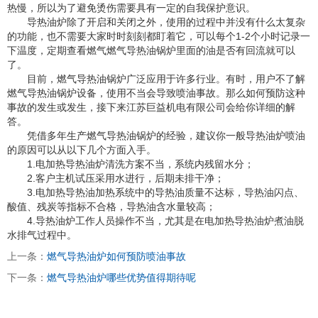
热慢，所以为了避免烫伤需要具有一定的自我保护意识。
导热油炉除了开启和关闭之外，使用的过程中并没有什么太复杂
的功能，也不需要大家时时刻刻都盯着它，可以每个1-2个小时记录一
下温度，定期查看燃气燃气导热油锅炉里面的油是否有回流就可以
了。
目前，燃气导热油锅炉广泛应用于许多行业。有时，用户不了解
燃气导热油锅炉设备，使用不当会导致喷油事故。那么如何预防这种
事故的发生或发生，接下来江苏巨益机电有限公司会给你详细的解
答。
凭借多年生产燃气导热油锅炉的经验，建议你一般导热油炉喷油
的原因可以从以下几个方面入手。
1.电加热导热油炉清洗方案不当，系统内残留水分；
2.客户主机试压采用水进行，后期未排干净；
3.电加热导热油加热系统中的导热油质量不达标，导热油闪点、
酸值、残炭等指标不合格，导热油含水量较高；
4.导热油炉工作人员操作不当，尤其是在电加热导热油炉煮油脱
水排气过程中。
上一条：
燃气导热油炉如何预防喷油事故
下一条：
燃气导热油炉哪些优势值得期待呢