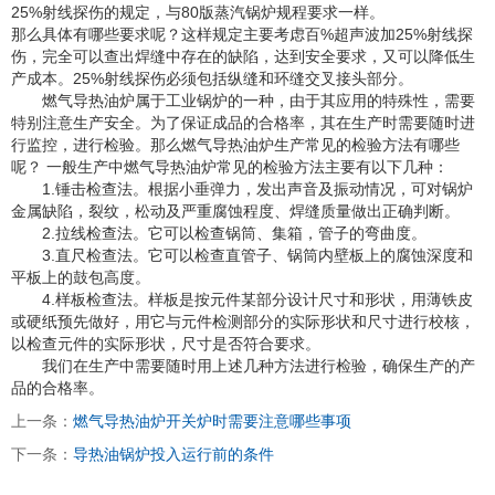
25%射线探伤的规定，与80版蒸汽锅炉规程要求一样。
那么具体有哪些要求呢？这样规定主要考虑百%超声波加25%射线探
伤，完全可以查出焊缝中存在的缺陷，达到安全要求，又可以降低生
产成本。25%射线探伤必须包括纵缝和环缝交叉接头部分。
燃气导热油炉属于工业锅炉的一种，由于其应用的特殊性，需要
特别注意生产安全。为了保证成品的合格率，其在生产时需要随时进
行监控，进行检验。那么燃气导热油炉生产常见的检验方法有哪些
呢？ 一般生产中燃气导热油炉常见的检验方法主要有以下几种：
1.锤击检查法。根据小垂弹力，发出声音及振动情况，可对锅炉
金属缺陷，裂纹，松动及严重腐蚀程度、焊缝质量做出正确判断。
2.拉线检查法。它可以检查锅筒、集箱，管子的弯曲度。
3.直尺检查法。它可以检查直管子、锅筒内壁板上的腐蚀深度和
平板上的鼓包高度。
4.样板检查法。样板是按元件某部分设计尺寸和形状，用薄铁皮
或硬纸预先做好，用它与元件检测部分的实际形状和尺寸进行校核，
以检查元件的实际形状，尺寸是否符合要求。
我们在生产中需要随时用上述几种方法进行检验，确保生产的产
品的合格率。
上一条：
燃气导热油炉开关炉时需要注意哪些事项
下一条：
导热油锅炉投入运行前的条件