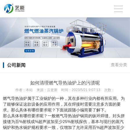
公司新闻
查看分类
如何清理燃气导热油炉上的污渍呢
作者：
本站
来源：
云更新
时间：
2023/5/21 9:07:13
次数：
燃气导热油炉属于工业锅炉的一种，其在多种行业内都有所应用。为
了能够保证这款设备的应用作用，其在焊接时需要注意多方面的要
求。那么具体有哪些要求呢？下面就跟随小编简要了解下。
那么具体有哪些要求呢？一般燃气导热油炉锅筒的纵环焊缝、封头拼
接缝为百%射线或%超声波加至少25%射线探伤，基本与现行的蒸汽
锅炉和热水锅炉规程要求一致，仅增加了允许采用百%超声波加至少